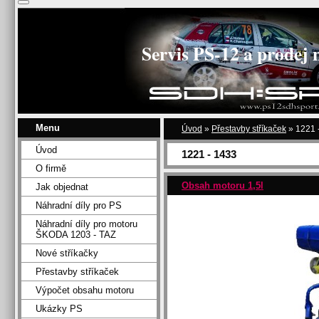
Servis PS-12 a prodej 
Menu
Úvod
»
Přestavby stříkaček
»
1221 
Úvod
1221 - 1433
O firmě
Obsah motoru 1,5l
Jak objednat
Náhradní díly pro PS
Náhradní díly pro motoru
ŠKODA 1203 - TAZ
Nové stříkačky
Přestavby stříkaček
Výpočet obsahu motoru
Ukázky PS