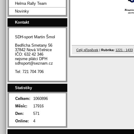
Helma Rally Team
Novinky
Kontakt
SDH-sport Martin Šmol
Bedřicha Smetany 56
37842 Nová Včelnice
Celý příspěvek
|
Rubrika:
1221 - 1433
IČO: 632 42 346
nejsme plátci DPH
sdhsport@seznam.cz
Tel: 721 704 706
Statistiky
Celkem:
1060896
Měsíc:
17916
Den:
571
Online:
4