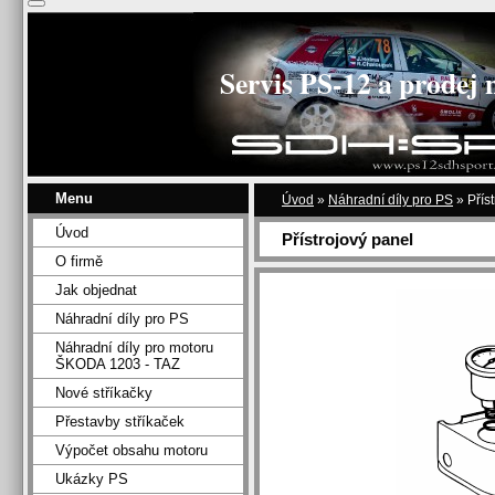
Servis PS-12 a prodej 
Menu
Úvod
»
Náhradní díly pro PS
»
Přís
Úvod
Přístrojový panel
O firmě
Jak objednat
Náhradní díly pro PS
Náhradní díly pro motoru
ŠKODA 1203 - TAZ
Nové stříkačky
Přestavby stříkaček
Výpočet obsahu motoru
Ukázky PS