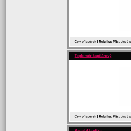
Celý příspěvek
|
Rubrika:
Přístrojový 
Teploměr kapilárový
Celý příspěvek
|
Rubrika:
Přístrojový 
Panel 4 budíky