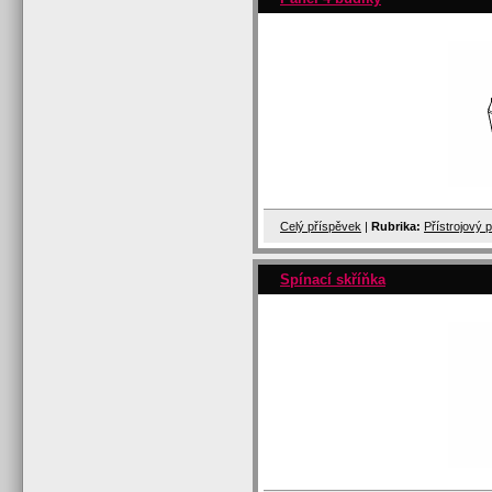
Celý příspěvek
|
Rubrika:
Přístrojový 
Spínací skříňka