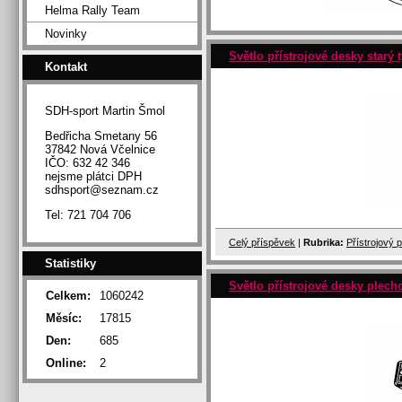
Helma Rally Team
Novinky
Světlo přístrojové desky starý 
Kontakt
SDH-sport Martin Šmol
Bedřicha Smetany 56
37842 Nová Včelnice
IČO: 632 42 346
nejsme plátci DPH
sdhsport@seznam.cz
Tel: 721 704 706
Celý příspěvek
|
Rubrika:
Přístrojový 
Statistiky
Světlo přístrojové desky plech
Celkem:
1060242
Měsíc:
17815
Den:
685
Online:
2