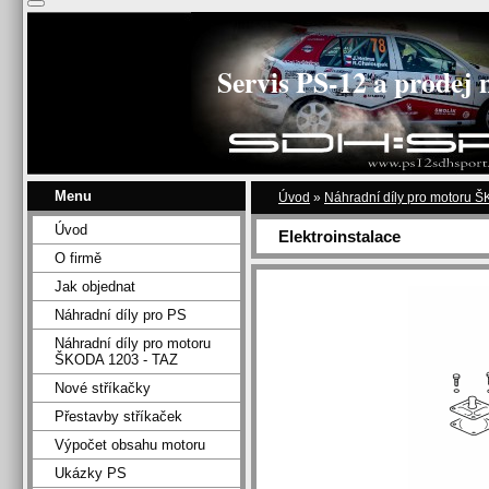
Servis PS-12 a prodej 
Menu
Úvod
»
Náhradní díly pro motoru 
Úvod
Elektroinstalace
O firmě
Jak objednat
Náhradní díly pro PS
Náhradní díly pro motoru
ŠKODA 1203 - TAZ
Nové stříkačky
Přestavby stříkaček
Výpočet obsahu motoru
Ukázky PS