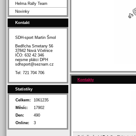
Helma Rally Team
Novinky
Kontakt
SDH-sport Martin Šmol
Bedřicha Smetany 56
37842 Nová Včelnice
IČO: 632 42 346
nejsme plátci DPH
sdhsport@seznam.cz
Tel: 721 704 706
Kontakty
Statistiky
Celkem:
1061235
Měsíc:
17902
Den:
490
Online:
3