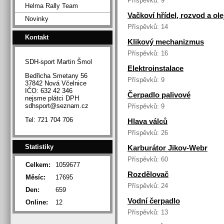
Příspěvků:
9
Helma Rally Team
Vačkoví hřídel, rozvod a ol
Novinky
Příspěvků:
14
Kontakt
Klikový mechanizmus
Příspěvků:
16
SDH-sport Martin Šmol
Elektroinstalace
Bedřicha Smetany 56
Příspěvků:
9
37842 Nová Včelnice
IČO: 632 42 346
Čerpadlo palivové
nejsme plátci DPH
sdhsport@seznam.cz
Příspěvků:
9
Tel: 721 704 706
Hlava válců
Příspěvků:
26
Statistiky
Karburátor Jikov-Webr
Příspěvků:
60
Celkem:
1059677
Rozdělovač
Měsíc:
17695
Příspěvků:
24
Den:
659
Vodní čerpadlo
Online:
12
Příspěvků:
13