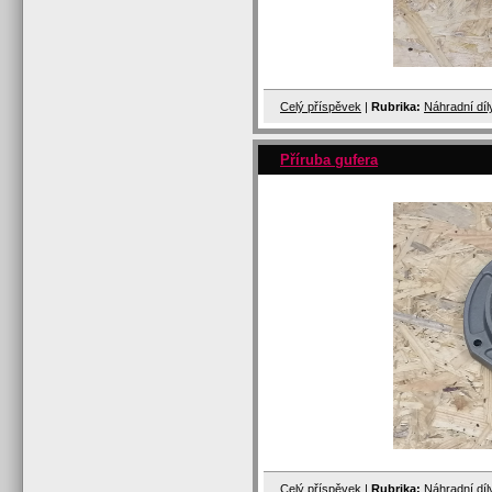
Celý příspěvek
|
Rubrika:
Náhradní dí
Příruba gufera
Celý příspěvek
|
Rubrika:
Náhradní dí