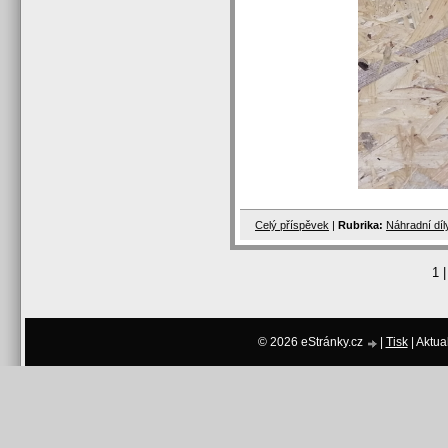
Celý příspěvek
|
Rubrika:
Náhradní dí
1
|
© 2026 eStránky.cz
|
Tisk
|
Aktua