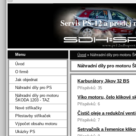
Servis PS-12 a prodej 
Menu
Úvod
»
Náhradní díly pro motoru 
Úvod
Náhradní díly pro motoru 
O firmě
Jak objednat
Karburátory Jikov 32 BS
Náhradní díly pro PS
Příspěvků:
35
Náhradní díly pro motoru
Víko motoru, čelo klikové s
ŠKODA 1203 - TAZ
Příspěvků:
6
Nové stříkačky
Čistič oleje a redukční venti
Přestavby stříkaček
Příspěvků:
7
Výpočet obsahu motoru
Setrvačník a řemenice kliko
Ukázky PS