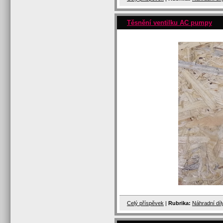
Těsnění ventilku AC pumpy
Celý příspěvek
|
Rubrika:
Náhradní dí