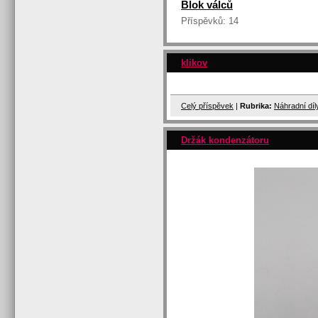
Blok válců
Příspěvků:
14
klikov
Celý příspěvek
|
Rubrika:
Náhradní dí
Držák kondenzátoru