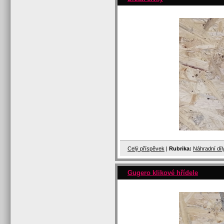
Celý příspěvek
|
Rubrika:
Náhradní dí
Gugero klikové hřídele