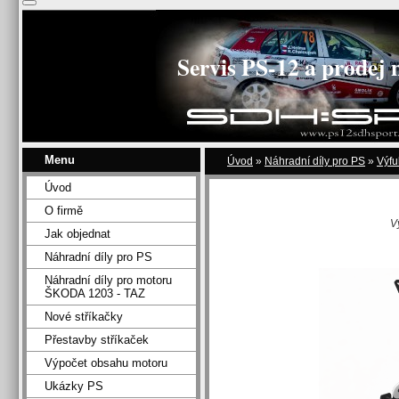
Servis PS-12 a prodej 
Menu
Úvod
»
Náhradní díly pro PS
»
Výfu
Úvod
O firmě
V
Jak objednat
Náhradní díly pro PS
Náhradní díly pro motoru
ŠKODA 1203 - TAZ
Nové stříkačky
Přestavby stříkaček
Výpočet obsahu motoru
Ukázky PS