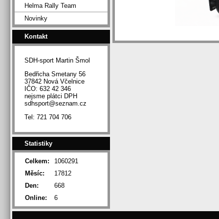
Helma Rally Team
Novinky
Kontakt
SDH-sport Martin Šmol
Bedřicha Smetany 56
37842 Nová Včelnice
IČO: 632 42 346
nejsme plátci DPH
sdhsport@seznam.cz
Tel: 721 704 706
Statistiky
Celkem:
1060291
Měsíc:
17812
Den:
668
Online:
6