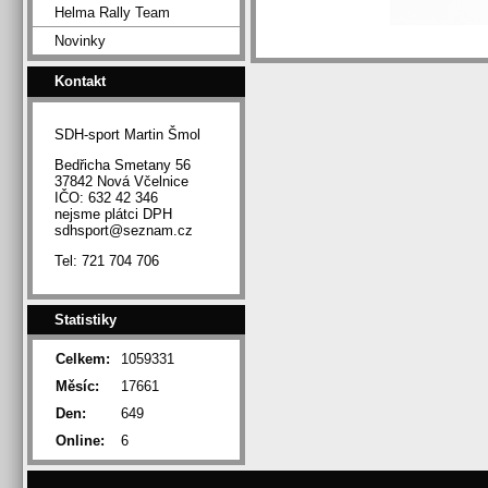
Helma Rally Team
Novinky
Kontakt
SDH-sport Martin Šmol
Bedřicha Smetany 56
37842 Nová Včelnice
IČO: 632 42 346
nejsme plátci DPH
sdhsport@seznam.cz
Tel: 721 704 706
Statistiky
Celkem:
1059331
Měsíc:
17661
Den:
649
Online:
6