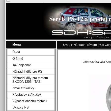
Servis PS-12 a prodej 
Menu
Úvod
»
Náhradní díly pro PS
»
Čer
Úvod
O firmě
Závit sacího víka če
Jak objednat
Náhradní díly pro PS
Náhradní díly pro motoru
ŠKODA 1203 - TAZ
Nové stříkačky
Přestavby stříkaček
Výpočet obsahu motoru
Ukázky PS