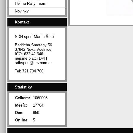
Helma Rally Team
Novinky
Kontakt
SDH-sport Martin Šmol
Bedřicha Smetany 56
37842 Nová Včelnice
IČO: 632 42 346
nejsme plátci DPH
sdhsport@seznam.cz
Tel: 721 704 706
Statistiky
Celkem:
1060003
Měsíc:
17764
Den:
659
Online:
5