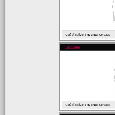
Celý příspěvek
|
Rubrika:
Čerpadlo
Sací víko
Celý příspěvek
|
Rubrika:
Čerpadlo