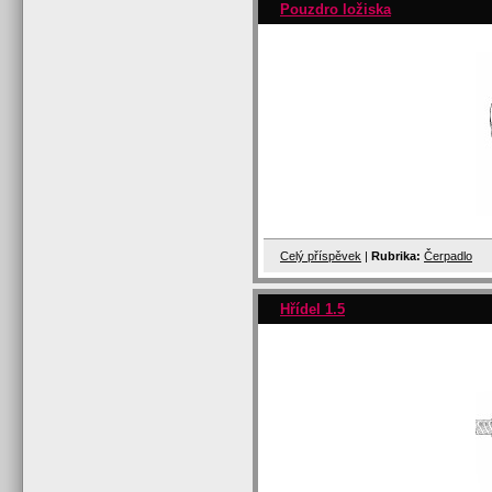
Pouzdro ložiska
Celý příspěvek
|
Rubrika:
Čerpadlo
Hřídel 1.5