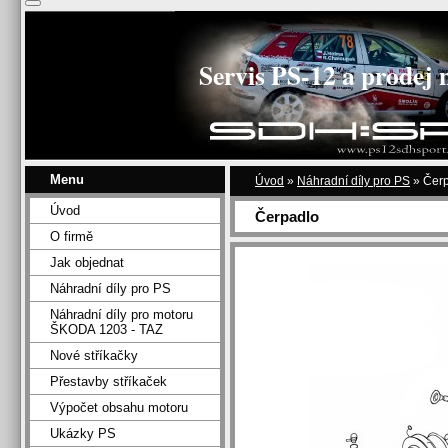
Servis PS-12 a prodej 
Menu
Úvod
»
Náhradní díly pro PS
»
Čer
Úvod
Čerpadlo
O firmě
Jak objednat
Náhradní díly pro PS
Náhradní díly pro motoru
ŠKODA 1203 - TAZ
Nové stříkačky
Přestavby stříkaček
Výpočet obsahu motoru
Ukázky PS