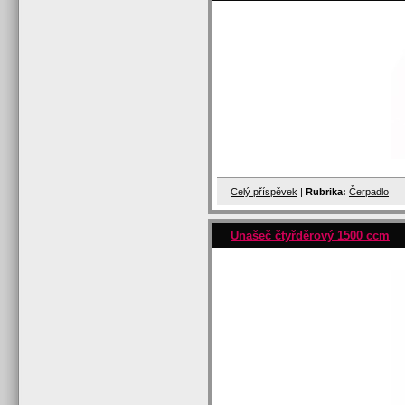
Celý příspěvek
|
Rubrika:
Čerpadlo
Unašeč čtyřděrový 1500 ccm