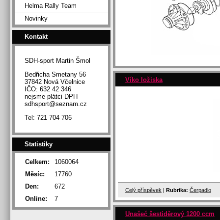
Helma Rally Team
Novinky
Kontakt
SDH-sport Martin Šmol
Bedřicha Smetany 56
Víko ložiska
37842 Nová Včelnice
IČO: 632 42 346
nejsme plátci DPH
sdhsport@seznam.cz
Tel: 721 704 706
Statistiky
Celkem:
1060064
Měsíc:
17760
Den:
672
Celý příspěvek
|
Rubrika:
Čerpadlo
Online:
7
Unašeč šestiděrový 1200 ccm