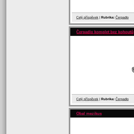
Celý příspěvek
|
Rubrika:
Čerpadlo
Čerpadlo komplet bez kohoutů
Celý příspěvek
|
Rubrika:
Čerpadlo
Obal mezikus