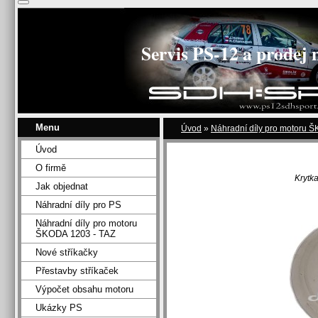
Servis PS-12 a prodej 
Menu
Úvod
»
Náhradní díly pro motoru 
Úvod
O firmě
Krytk
Jak objednat
Náhradní díly pro PS
Náhradní díly pro motoru
ŠKODA 1203 - TAZ
Nové stříkačky
Přestavby stříkaček
Výpočet obsahu motoru
Ukázky PS