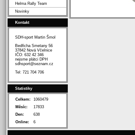
Helma Rally Team
Novinky
Kontakt
SDH-sport Martin Šmol
Bedřicha Smetany 56
37842 Nová Včelnice
IČO: 632 42 346
nejsme plátci DPH
sdhsport@seznam.cz
Tel: 721 704 706
Statistiky
Celkem:
1060479
Měsíc:
17833
Den:
638
Online:
6